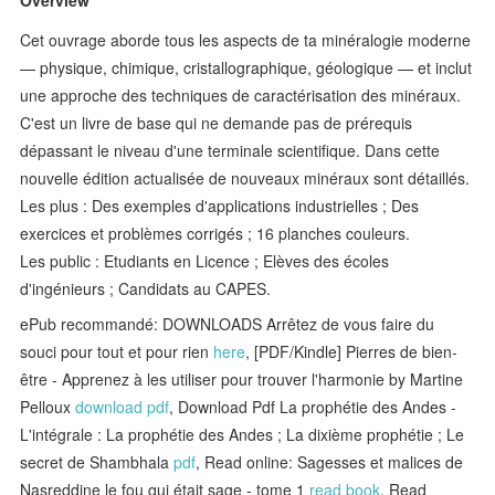
Cet ouvrage aborde tous les aspects de ta minéralogie moderne
— physique, chimique, cristallographique, géologique — et inclut
une approche des techniques de caractérisation des minéraux.
C'est un livre de base qui ne demande pas de prérequis
dépassant le niveau d'une terminale scientifique. Dans cette
nouvelle édition actualisée de nouveaux minéraux sont détaillés.
Les plus : Des exemples d'applications industrielles ; Des
exercices et problèmes corrigés ; 16 planches couleurs.
Les public : Etudiants en Licence ; Elèves des écoles
d'ingénieurs ; Candidats au CAPES.
ePub recommandé: DOWNLOADS Arrêtez de vous faire du
souci pour tout et pour rien
here
, [PDF/Kindle] Pierres de bien-
être - Apprenez à les utiliser pour trouver l'harmonie by Martine
Pelloux
download pdf
, Download Pdf La prophétie des Andes -
L'intégrale : La prophétie des Andes ; La dixième prophétie ; Le
secret de Shambhala
pdf
, Read online: Sagesses et malices de
Nasreddine le fou qui était sage - tome 1
read book
, Read