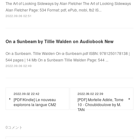
The Art of Looking Sideways by Alan Fletcher The Art of Looking Sideways
Alan Fletcher Page: 534 Format: pdf, ePub, mobi, fb2 IS...
2022.09.06 02:51
On a Sunbeam by Tillie Walden on Audiobook New
On a Sunbeam. Tillie Walden On-a-Sunbeam.pdf ISBN: 9781250178138 |
544 pages | 14 Mb On a Sunbeam Tillie Walden Page: 544 ...
2022.09.06 02:49
2022.09.02 22:42
2022.09.02 22:39
[PDF/Kindle] Le nouveau
[PDF] Mortelle Adèle, Tome
explorons la langue CM2
10 - Choubidoulove by M.
TAN
0
コメント