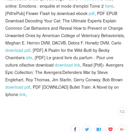
online: Emotions : enquête et mode d'emploi Tome 2
here
,
[Pdf/ePub] Flower Flash by download ebook
pdf
, PDF EPUB
Download Decoding Your Cat: The Ultimate Experts Explain
Common Cat Behaviors and Reveal How to Prevent or Change
Unwanted Ones by American College of Veterinary Behaviorists,
Meghan E. Herron DVM, DACVB, Debra F. Horwitz DVM, Carlo
download pdf
, [PDF] A Psalm for the Wild-Built by Becky
Chambers
site
, [PDF] Le grand livre du parfum - Pour une
culture olfactive download
download link
, Read [Pdf]> Avengers
Epic Collection: The Avengers/Defenders War by Steve
Englehart, Roy Thomas, Jim Starlin, Gerry Conway, Bob Brown
download pdf
, PDF [DOWNLOAD] Bullet Train: A Novel by on
Iphone
link
,