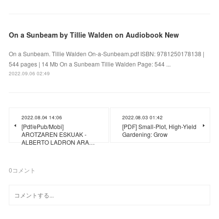
On a Sunbeam by Tillie Walden on Audiobook New
On a Sunbeam. Tillie Walden On-a-Sunbeam.pdf ISBN: 9781250178138 |
544 pages | 14 Mb On a Sunbeam Tillie Walden Page: 544 ...
2022.09.06 02:49
2022.08.04 14:06
2022.08.03 01:42
[Pdf/ePub/Mobi]
[PDF] Small-Plot, High-Yield
AROTZAREN ESKUAK -
Gardening: Grow
ALBERTO LADRON ARA…
0
コメント